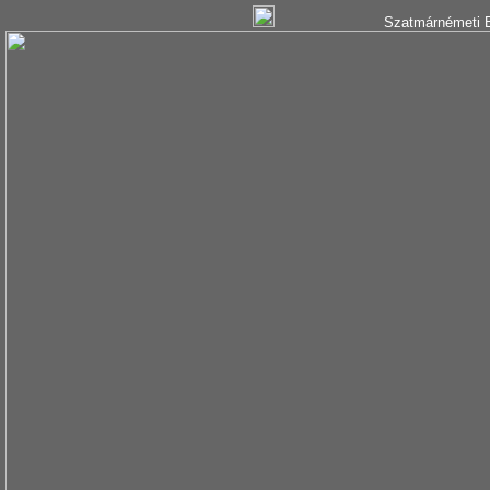
Szatmárnémeti B