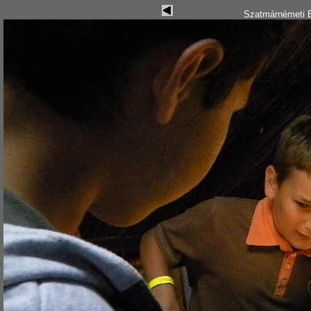
Szatmárnémeti B