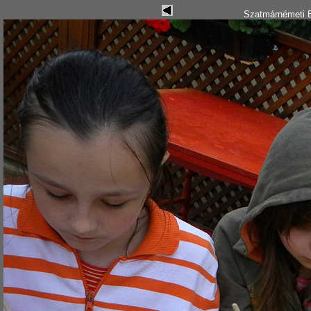
Szatmárnémeti B