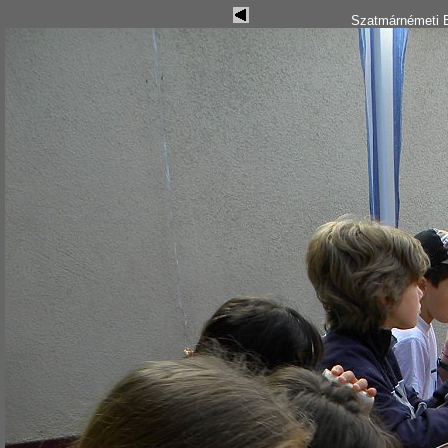
Szatmárnémeti B