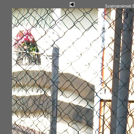
Szatmárnémeti B