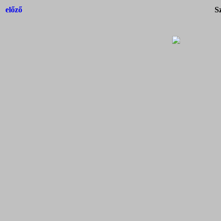
előző
S