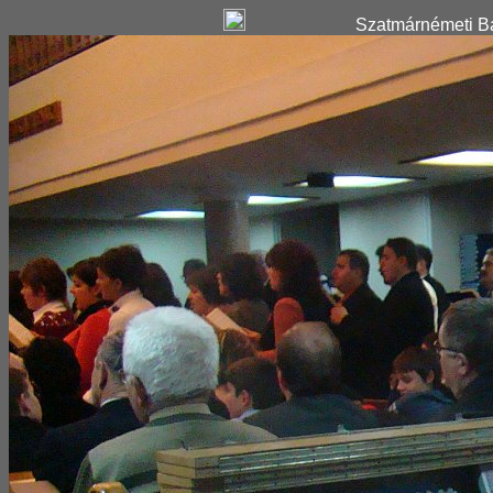
Szatmárnémeti Ba