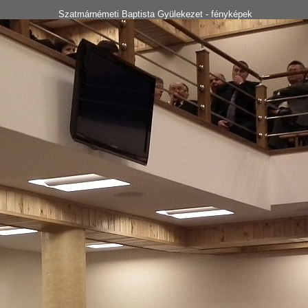
Szatmárnémeti Baptista Gyülekezet - fényképek