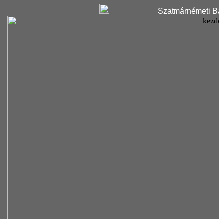
Szatmárnémeti Ba