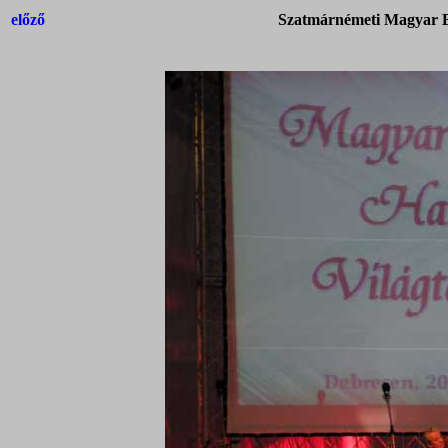
előző
Szatmárnémeti Magyar Ba