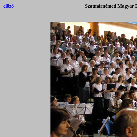
előző
Szatmárnémeti Magyar Ba