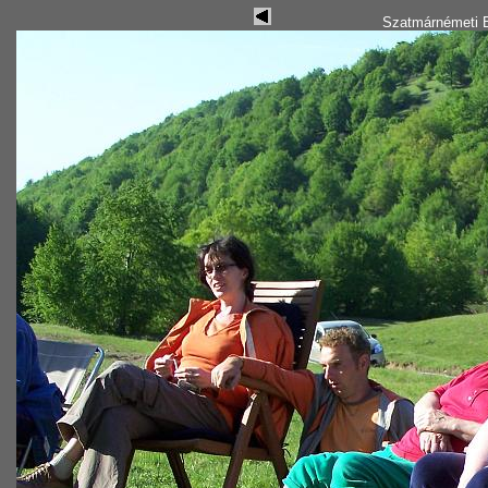
Szatmárnémeti B