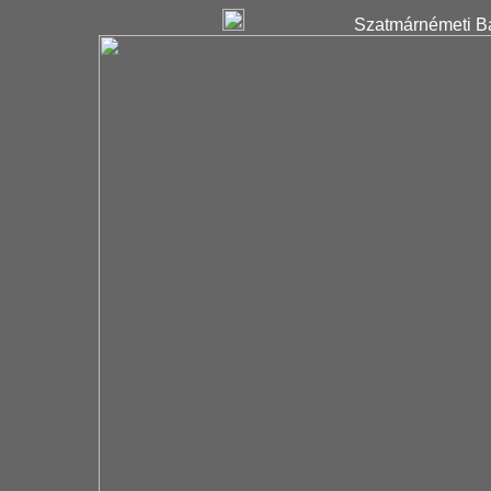
Szatmárnémeti Ba