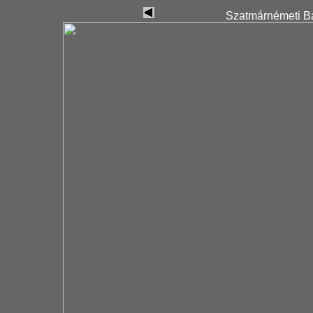
Szatmárnémeti Ba