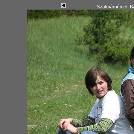
Szatmárnémeti Ba