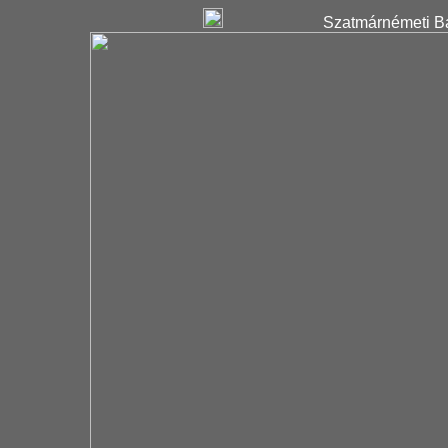
Szatmárnémeti Ba