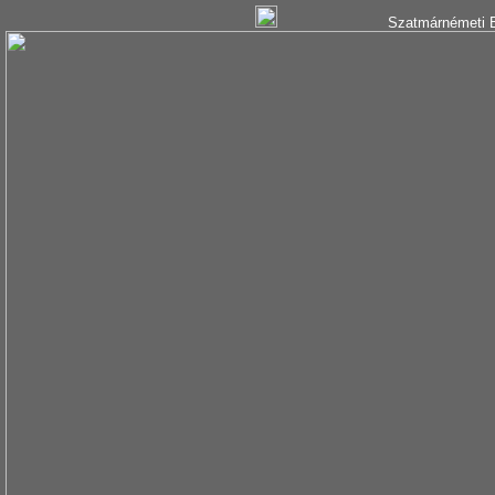
Szatmárnémeti B