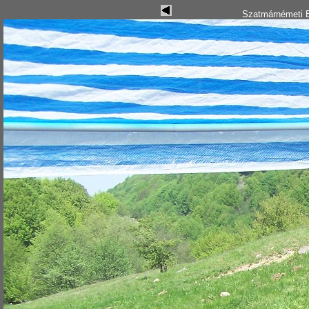
Szatmárnémeti B