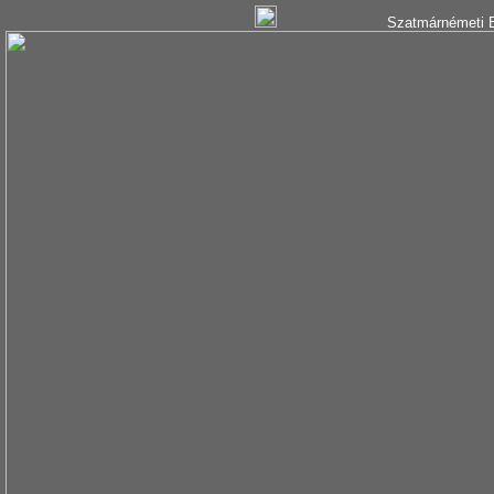
Szatmárnémeti B