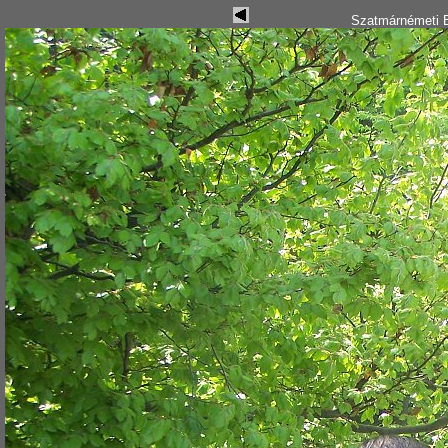
Szatmárnémeti B