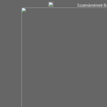
Szatmárnémeti Ba