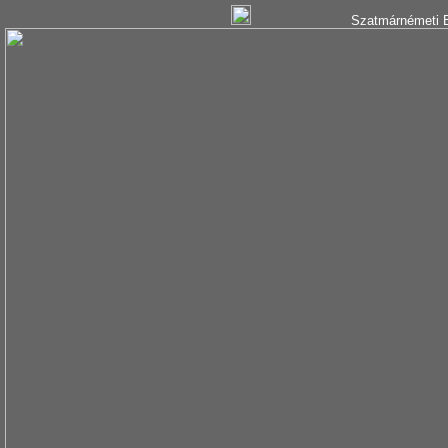
Szatmárnémeti B