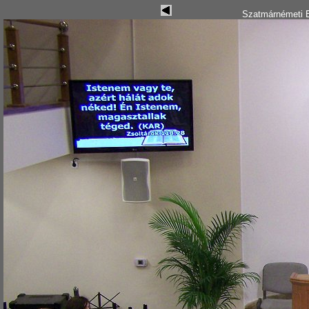
Szatmárnémeti B