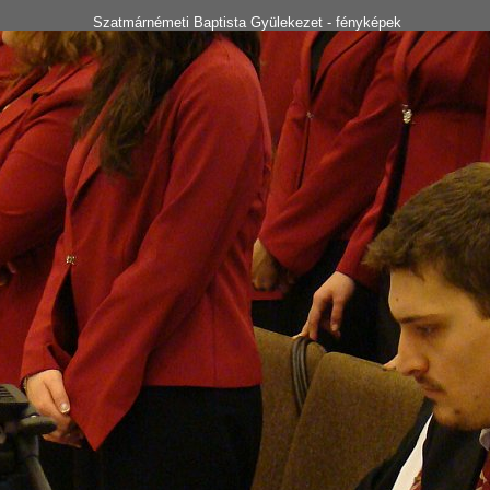
Szatmárnémeti Baptista Gyülekezet - fényképek