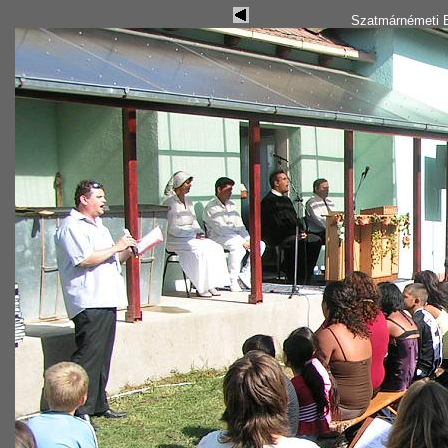
Szatmárnémeti B