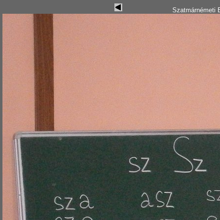
Szatmárnémeti B