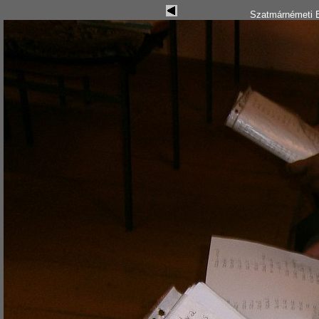
Szatmárnémeti B