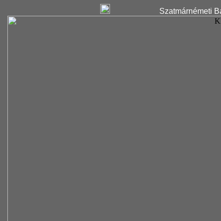
Szatmárnémeti Ba