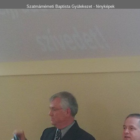
Szatmárnémeti Baptista Gyülekezet - fényképek