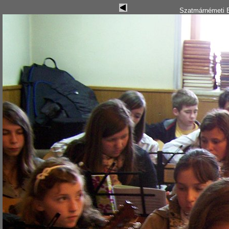
Szatmárnémeti B