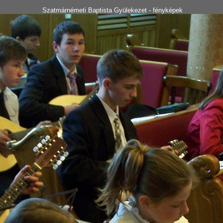
Szatmárnémeti Baptista Gyülekezet - fényképek