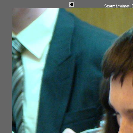
Szatmárnémeti B