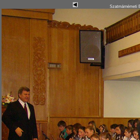
Szatmárnémeti B