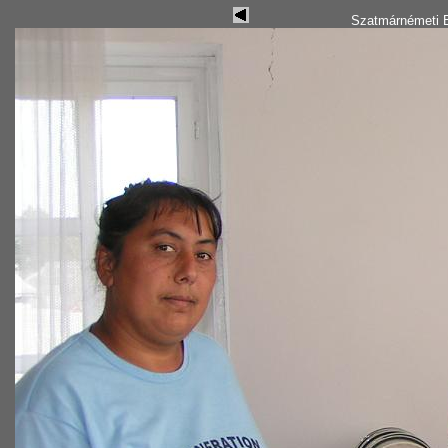
Szatmárnémeti B