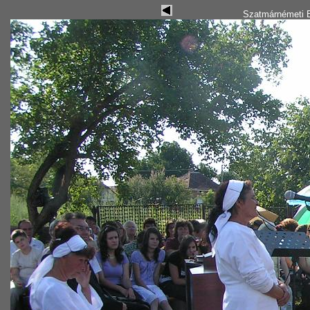
Szatmárnémeti B