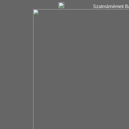
Szatmárnémeti Ba