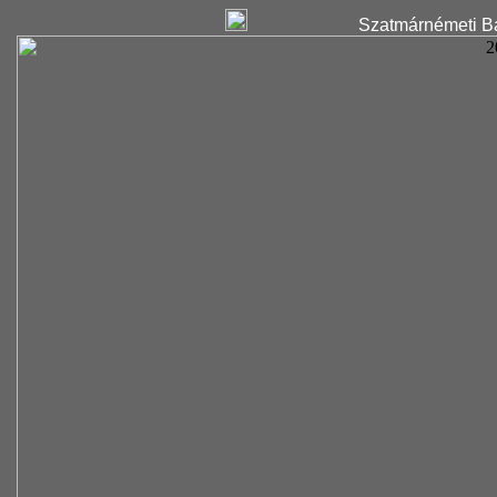
Szatmárnémeti Ba