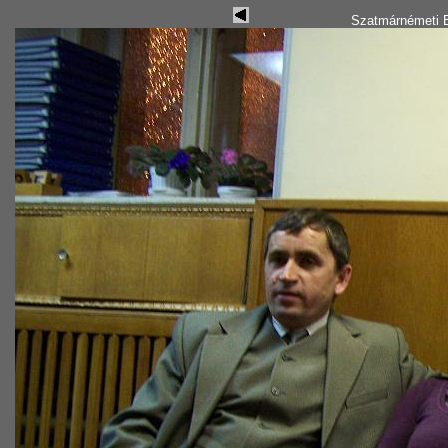
Szatmárnémeti B