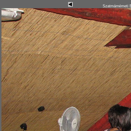
Szatmárnémeti B