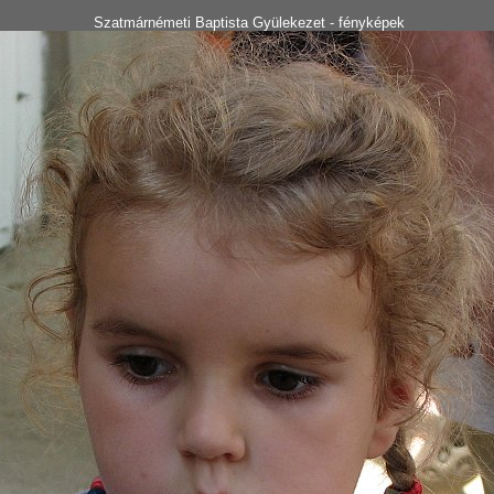
Szatmárnémeti Baptista Gyülekezet - fényképek