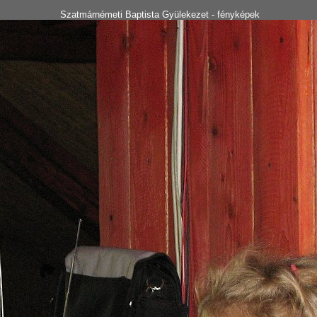
Szatmárnémeti Baptista Gyülekezet - fényképek