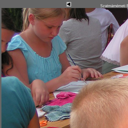
Szatmárnémeti B