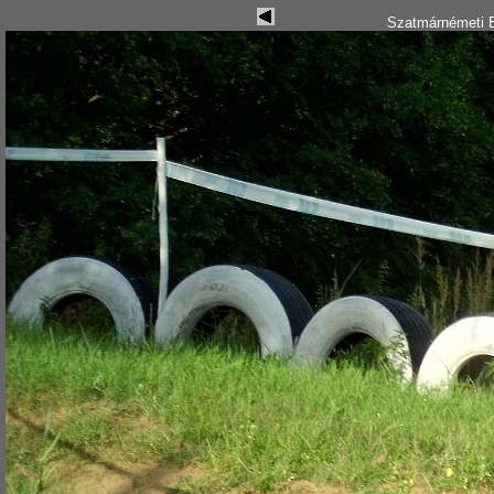
Szatmárnémeti B