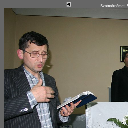
Szatmárnémeti B