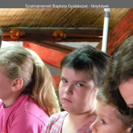
Szatmárnémeti Baptista Gyülekezet - fényképek