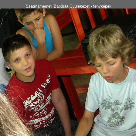
Szatmárnémeti Baptista Gyülekezet - fényképek