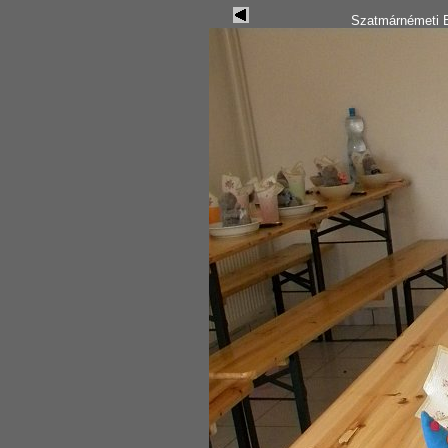
Szatmárnémeti B