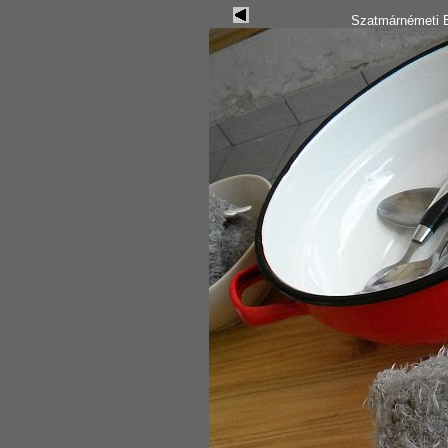
Szatmárnémeti B