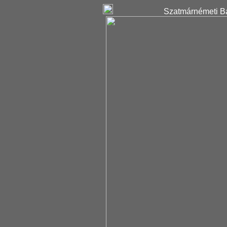
Szatmárnémeti Ba