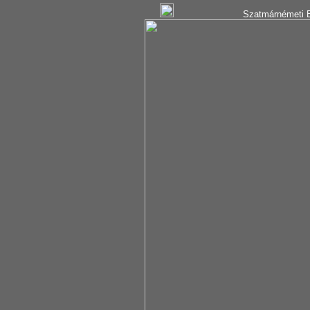
Szatmárnémeti B